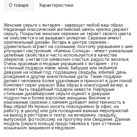
О товаре
Характеристики
Женские серьги с янтарем - завершат любой ваш образ.
Надежный классический английский замок, крепко держит
серьгу. Покрытие женских сережек не теряет своего цвета,
не окисляется и не вызывает аллергии. Сережки имеют
оригинальный дизайн. Янтарь в центре сережек -
удивительно играет на солнышке, поэтому украшения с ним
улучшают настроение. «Камень Солнца» - имеет уникальные
целебные свойства и часто используется в качестве
оберегов, считается символом счастья, радости, веселья.
Очень красивые и модные украшения с янтарем - это
отличный подарок маме, жене, бабушке или любимой
девушке на новый год, годовщину свадьбы, юбилей, день
рождения и другие значительные даты. Такие подарки
делают человека более удачливым и приносят в дом покой.
Комплект серег украсит Ваш образ в новогодний вечер, а
может быть свадебный подарок невесте. Нарядные
стильные дизайнерские серьги оценят и девушки
подростки и более взрослые женщины. Висячие и
изысканные сережки с камнем добавят женственность в
Ваш образ! Их можно носить повседневно (в офис, на
работу, в школу) или для посещения важных мероприятий:
на выход в ресторан и театр, на вечеринку, свадьбу,
выпускной, фотосессию, на прогулку или свидание. Данная
модель (серьги кольца) представлена в трех оттенках:
коньячном, вишневом и медовом.