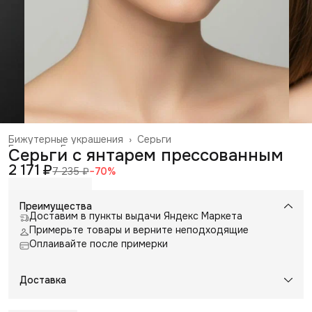
Бижутерные украшения
›
Серьги
Главная
›
Галантерея и аксессуары
›
Серьги с янтарем прессованным
2 171 ₽
7 235 ₽
−
70
%
Преимущества
Доставим в пункты выдачи Яндекс Маркета
Примерьте товары и верните неподходящие
Оплаивайте после примерки
Доставка