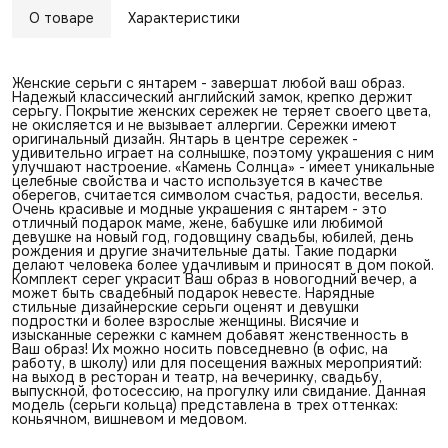
О товаре
Характеристики
Женские серьги с янтарем - завершат любой ваш образ.
Надежый классический английский замок, крепко держит
серьгу. Покрытие женских сережек не теряет своего цвета,
не окисляется и не вызывает аллергии. Сережки имеют
оригинальный дизайн. Янтарь в центре сережек -
удивительно играет на солнышке, поэтому украшения с ним
улучшают настроение. «Камень Солнца» - имеет уникальные
целебные свойства и часто используется в качестве
оберегов, считается символом счастья, радости, веселья.
Очень красивые и модные украшения с янтарем - это
отличный подарок маме, жене, бабушке или любимой
девушке на новый год, годовщину свадьбы, юбилей, день
рождения и другие значительные даты. Такие подарки
делают человека более удачливым и приносят в дом покой.
Комплект серег украсит Ваш образ в новогодний вечер, а
может быть свадебный подарок невесте. Нарядные
стильные дизайнерские серьги оценят и девушки
подростки и более взрослые женщины. Висячие и
изысканные сережки с камнем добавят женственность в
Ваш образ! Их можно носить повседневно (в офис, на
работу, в школу) или для посещения важных мероприятий:
на выход в ресторан и театр, на вечеринку, свадьбу,
выпускной, фотосессию, на прогулку или свидание. Данная
модель (серьги кольца) представлена в трех оттенках:
коньячном, вишневом и медовом.