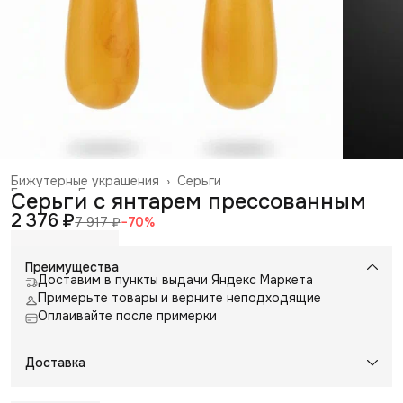
Бижутерные украшения
›
Серьги
Главная
›
Галантерея и аксессуары
›
Серьги с янтарем прессованным
2 376 ₽
7 917 ₽
−
70
%
Преимущества
Доставим в пункты выдачи Яндекс Маркета
Примерьте товары и верните неподходящие
Оплаивайте после примерки
Доставка