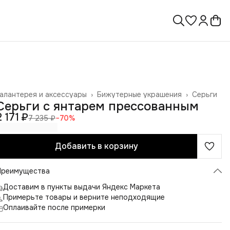
алантерея и аксессуары
›
Бижутерные украшения
›
Серьги
лавная
›
Серьги с янтарем прессованным
2 171 ₽
7 235 ₽
−
70
%
Добавить в корзину
Преимущества
Доставим в пункты выдачи Яндекс Маркета
Примерьте товары и верните неподходящие
Оплаивайте после примерки