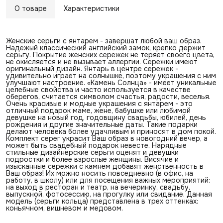
О товаре
Характеристики
Женские серьги с янтарем - завершат любой ваш образ.
Надежый классический английский замок, крепко держит
серьгу. Покрытие женских сережек не теряет своего цвета,
не окисляется и не вызывает аллергии. Сережки имеют
оригинальный дизайн. Янтарь в центре сережек -
удивительно играет на солнышке, поэтому украшения с ним
улучшают настроение. «Камень Солнца» - имеет уникальные
целебные свойства и часто используется в качестве
оберегов, считается символом счастья, радости, веселья.
Очень красивые и модные украшения с янтарем - это
отличный подарок маме, жене, бабушке или любимой
девушке на новый год, годовщину свадьбы, юбилей, день
рождения и другие значительные даты. Такие подарки
делают человека более удачливым и приносят в дом покой.
Комплект серег украсит Ваш образ в новогодний вечер, а
может быть свадебный подарок невесте. Нарядные
стильные дизайнерские серьги оценят и девушки
подростки и более взрослые женщины. Висячие и
изысканные сережки с камнем добавят женственность в
Ваш образ! Их можно носить повседневно (в офис, на
работу, в школу) или для посещения важных мероприятий:
на выход в ресторан и театр, на вечеринку, свадьбу,
выпускной, фотосессию, на прогулку или свидание. Данная
модель (серьги кольца) представлена в трех оттенках:
коньячном, вишневом и медовом.