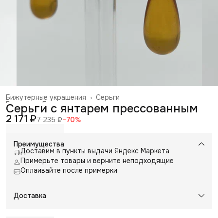
Бижутерные украшения
›
Серьги
Главная
›
Галантерея и аксессуары
›
Серьги с янтарем прессованным
2 171 ₽
7 235 ₽
−
70
%
Преимущества
Доставим в пункты выдачи Яндекс Маркета
Примерьте товары и верните неподходящие
Оплаивайте после примерки
Доставка